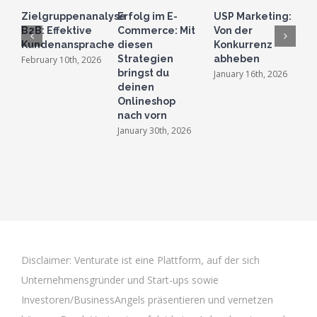
Zielgruppenanalyse
Erfolg im E-
USP Marketing:
Z
B2B: Effektive
Commerce: Mit
Von der
V
Kundenansprache
diesen
Konkurrenz
M
Strategien
abheben
S
February 10th, 2026
bringst du
January 16th, 2026
J
deinen
Onlineshop
nach vorn
January 30th, 2026
Disclaimer: Venturate ist eine Plattform, auf der sich
Unternehmensgründer und Start-ups sowie
Investoren/BusinessAngels präsentieren und vernetzen