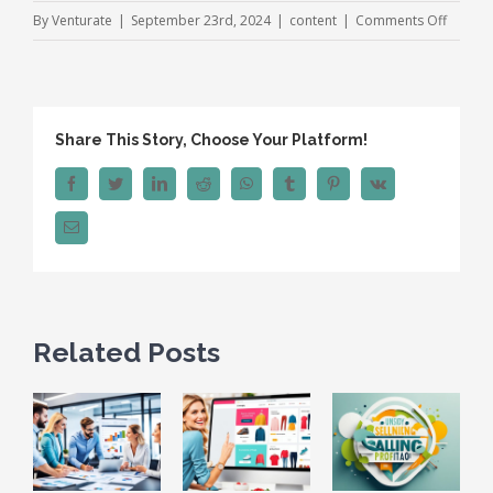
on
By
Venturate
|
September 23rd, 2024
|
content
|
Comments Off
Kunden
ohne
Mediab
Effektiv
Share This Story, Choose Your Platform!
Strateg
Facebook
Twitter
LinkedIn
Reddit
WhatsApp
Tumblr
Pinterest
Vk
Email
Related Posts