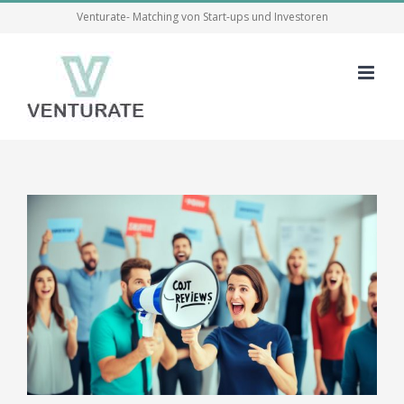
Skip
Venturate- Matching von Start-ups und Investoren
to
content
View
Larger
Image