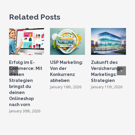
Related Posts
Erfolg im E-
USP Marketing:
Zukunft des
B
Commerce: Mit
Von der
Versicherungs-
S
diesen
Konkurrenz
Marketings:
e
Strategien
abheben
Strategien
M
bringst du
January 16th, 2026
January 11th, 2026
D
2
deinen
Onlineshop
nach vorn
January 30th, 2026