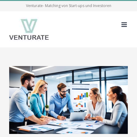
Skip
Venturate- Matching von Start-ups und Investoren
to
content
View
Larger
Image