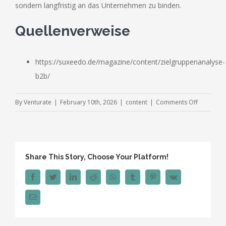
sondern langfristig an das Unternehmen zu binden.
Quellenverweise
https://suxeedo.de/magazine/content/zielgruppenanalyse-
b2b/
on
By
Venturate
|
February 10th, 2026
|
content
|
Comments Off
Zielgrupp
B2B:
Effektive
Kundenan
Share This Story, Choose Your Platform!
Facebook
Twitter
LinkedIn
Reddit
WhatsApp
Tumblr
Pinterest
Vk
Email