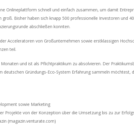
eine Onlineplattform schnell und einfach zusammen, um damit Entrepr
ch groß. Bisher haben sich knapp 500 professionelle Investoren und 4
nanzierungsrunde abschließen konnten.
nder Acceleratoren von Großunternehmen sowie erstklassigen Hochsc
zen teil.
onaten und ist als Pflichtpraktikum zu absolvieren. Der Praktikumsb
 im deutschen Gründungs-Eco-System Erfahrung sammeln möchtest, d
elopment sowie Marketing
 Projekte von der Konzeption über die Umsetzung bis zu zur Erfol
azin (magazin.venturate.com)