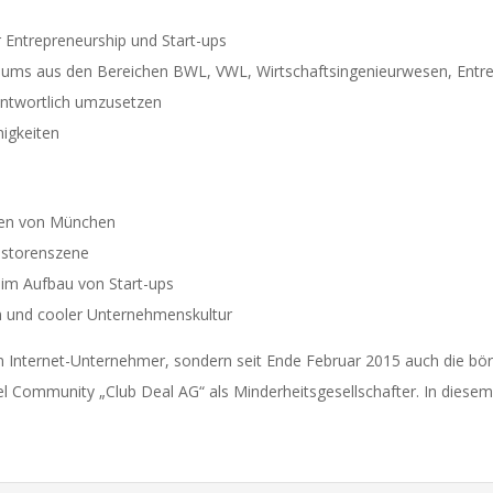
 Entrepreneurship und Start-ups
diums aus den Bereichen BWL, VWL, Wirtschaftsingenieurwesen, Entr
antwortlich umzusetzen
higkeiten
zen von München
vestorenszene
eim Aufbau von Start-ups
n und cooler Unternehmenskultur
en Internet-Unternehmer, sondern seit Ende Februar 2015 auch die bör
 Community „Club Deal AG“ als Minderheitsgesellschafter. In diesem K