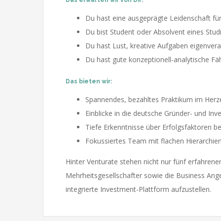
Das erwarten wir von Dir:
Du hast eine ausgeprägte Leidenschaft für
Du bist Student oder Absolvent eines Stu
Du hast Lust, kreative Aufgaben eigenver
Du hast gute konzeptionell-analytische Fä
Das bieten wir:
Spannendes, bezahltes Praktikum im Her
Einblicke in die deutsche Gründer- und In
Tiefe Erkenntnisse über Erfolgsfaktoren b
Fokussiertes Team mit flachen Hierarchie
Hinter Venturate stehen nicht nur fünf erfahren
Mehrheitsgesellschafter sowie die Business Angel
integrierte Investment-Plattform aufzustellen.