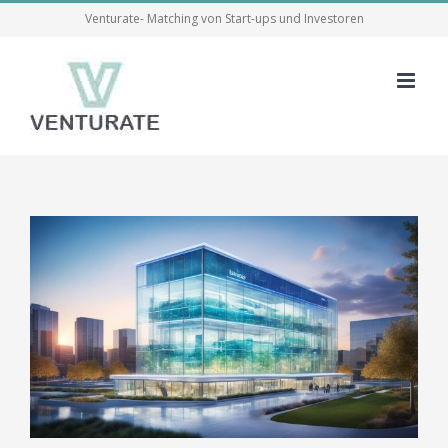
Skip
Venturate- Matching von Start-ups und Investoren
to
content
View
Larger
Image