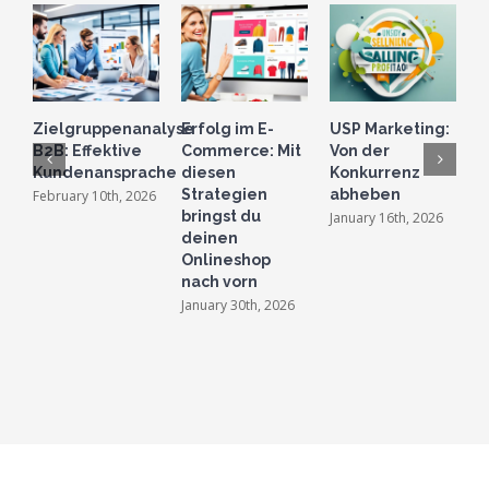
Zielgruppenanalyse
Erfolg im E-
USP Marketing:
B
B2B: Effektive
Commerce: Mit
Von der
S
Kundenansprache
diesen
Konkurrenz
e
Strategien
abheben
M
February 10th, 2026
bringst du
January 16th, 2026
D
2
deinen
Onlineshop
nach vorn
January 30th, 2026