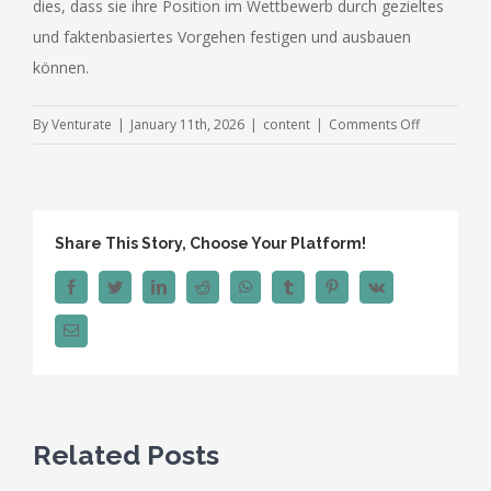
dies, dass sie ihre Position im Wettbewerb durch gezieltes
und faktenbasiertes Vorgehen festigen und ausbauen
können.
on
By
Venturate
|
January 11th, 2026
|
content
|
Comments Off
Zukunft
des
Versicherun
Marketings:
Share This Story, Choose Your Platform!
Strategien
Facebook
Twitter
LinkedIn
Reddit
WhatsApp
Tumblr
Pinterest
Vk
Email
Related Posts